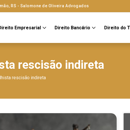
amão, RS - Salomone de Oliveira Advogados
Direito Empresarial
Direito Bancário
Direito do 
ta rescisão indireta
hista rescisão indireta