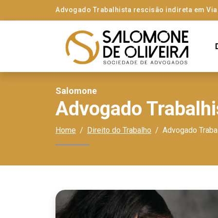
Advogado Trabalhista rescisão indireta em Vi
Salomone
Advogado Trabalhis
Home
Direito do Trabalho
Advogado Trabal