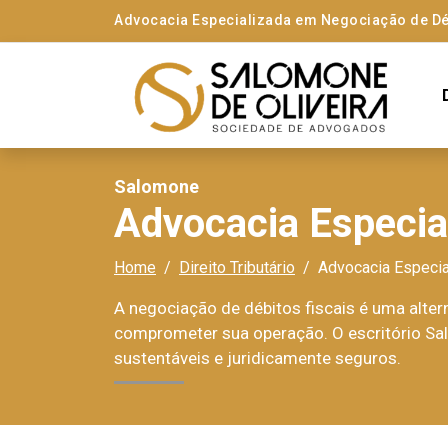
Advocacia Especializada em Negociação de Dé
Salomone
Advocacia Especia
Home
Direito Tributário
Advocacia Especia
A negociação de débitos fiscais é uma alter
comprometer sua operação. O escritório Sal
sustentáveis e juridicamente seguros.