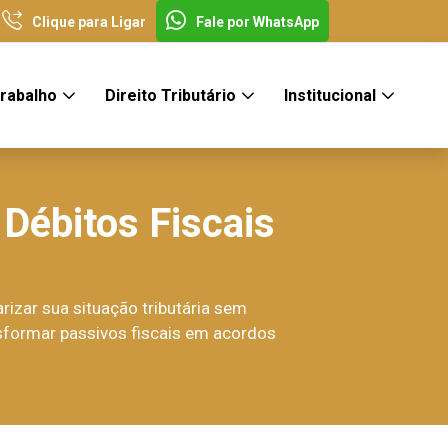
Clique para Ligar
Fale por WhatsApp
Trabalho
Direito Tributário
Institucional
Débitos Fiscais
rizar sua situação tributária sem
sformar passivos fiscais em acordos