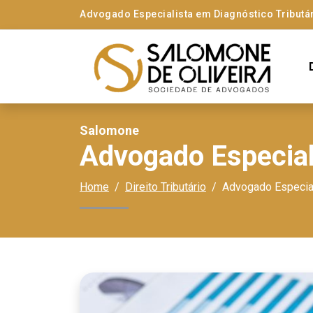
Advogado Especialista em Diagnóstico Tributá
Salomone
Advogado Especial
Home
Direito Tributário
Advogado Especial