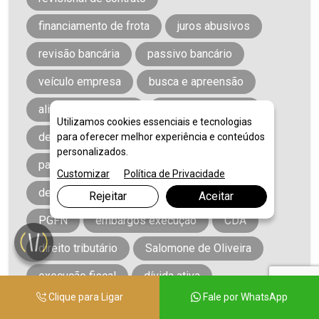
financiamento de frota
juros abusivos
revisão bancária
passivo bancário
veículo empresa
busca e apreensão
alienação fiduciária
purgação da mora
Utilizamos cookies essenciais e tecnologias
defesa bancária
financiamento veículo
para oferecer melhor experiência e conteúdos
personalizados.
passivo bancário
execução fiscal
Customizar
Política de Privacidade
defesa execução fiscal
dívida ativa
Rejeitar
Aceitar
PGFN
embargos execução
CDA
direito tributário
Salomone de Oliveira
execução fiscal
dívida ativa
Clique para Ligar
Fale por WhatsApp
defesa execução fiscal