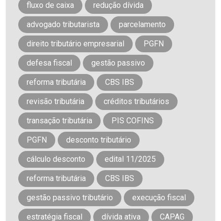
fluxo de caixa
redução dívida
advogado tributarista
parcelamento
direito tributário empresarial
PGFN
defesa fiscal
gestão passivo
reforma tributária
CBS IBS
revisão tributária
créditos tributários
transação tributária
PIS COFINS
PGFN
desconto tributário
cálculo desconto
edital 11/2025
reforma tributária
CBS IBS
gestão passivo tributário
execução fiscal
estratégia fiscal
dívida ativa
CAPAG