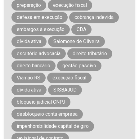
preparação
execução fiscal
defesa em execução
cobrança indevida
embargos à execução
CDA
dívida ativa
Salomone de Oliveira
escritório advocacia
direito tributário
direito bancário
gestão passivo
Viamão RS
execução fiscal
dívida ativa
SISBAJUD
bloqueio judicial CNPJ
desbloqueio conta empresa
impenhorabilidade capital de giro
revisional de contrato