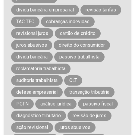
dívida bancária empresarial
revisão tarifas
TAC TEC
cobranças indevidas
revisional juros
cartão de crédito
juros abusivos
direito do consumidor
dívida bancária
passivo trabalhista
reclamatória trabalhista
auditoria trabalhista
CLT
defesa empresarial
transação tributária
PGFN
análise jurídica
passivo fiscal
diagnóstico tributário
revisão de juros
ação revisional
juros abusivos