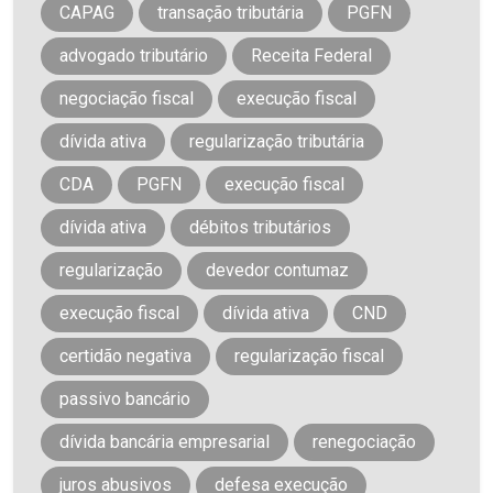
CAPAG
transação tributária
PGFN
advogado tributário
Receita Federal
negociação fiscal
execução fiscal
dívida ativa
regularização tributária
CDA
PGFN
execução fiscal
dívida ativa
débitos tributários
regularização
devedor contumaz
execução fiscal
dívida ativa
CND
certidão negativa
regularização fiscal
passivo bancário
dívida bancária empresarial
renegociação
juros abusivos
defesa execução