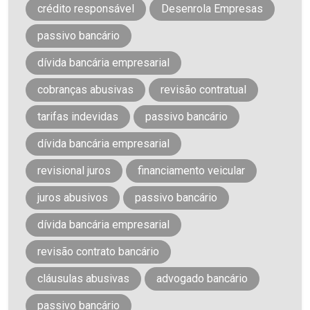
crédito responsável
Desenrola Empresas
passivo bancário
dívida bancária empresarial
cobranças abusivas
revisão contratual
tarifas indevidas
passivo bancário
dívida bancária empresarial
revisional juros
financiamento veicular
juros abusivos
passivo bancário
dívida bancária empresarial
revisão contrato bancário
cláusulas abusivas
advogado bancário
passivo bancário