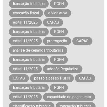
transação tributária
PGFN
execução fiscal
dívida ativa
edital 11/2025
CAPAG
transação tributária
PGFN
edital 11/2025
prorrogação
CAPAG
análise de cenários tributários
transação tributária
PGFN
edital 11/2025
adesão Regularize
CAPAG
passo a passo PGFN
CAPAG
transação tributária
PGFN
edital 11/2025
capacidade de pagamento
classificação tributária
transação tributária