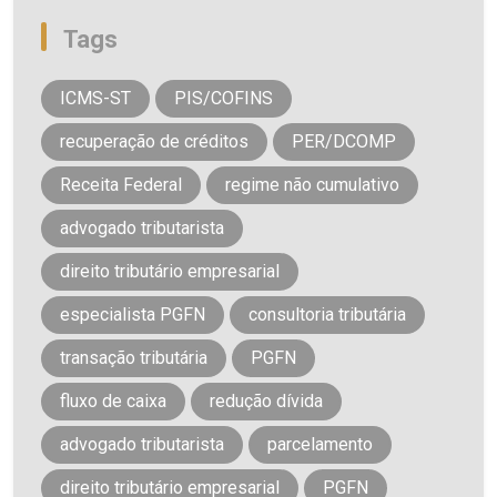
Tags
ICMS-ST
PIS/COFINS
recuperação de créditos
PER/DCOMP
Receita Federal
regime não cumulativo
advogado tributarista
direito tributário empresarial
especialista PGFN
consultoria tributária
transação tributária
PGFN
fluxo de caixa
redução dívida
advogado tributarista
parcelamento
direito tributário empresarial
PGFN