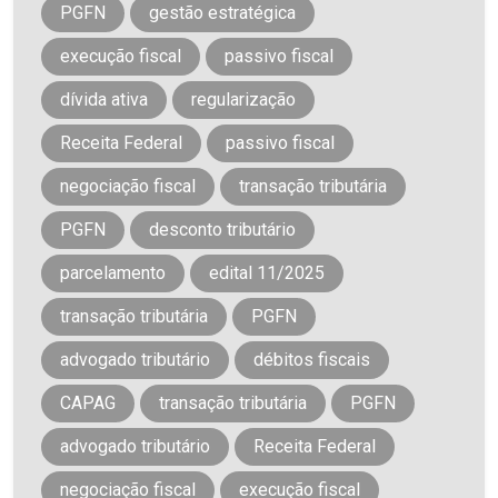
PGFN
gestão estratégica
execução fiscal
passivo fiscal
dívida ativa
regularização
Receita Federal
passivo fiscal
negociação fiscal
transação tributária
PGFN
desconto tributário
parcelamento
edital 11/2025
transação tributária
PGFN
advogado tributário
débitos fiscais
CAPAG
transação tributária
PGFN
advogado tributário
Receita Federal
negociação fiscal
execução fiscal