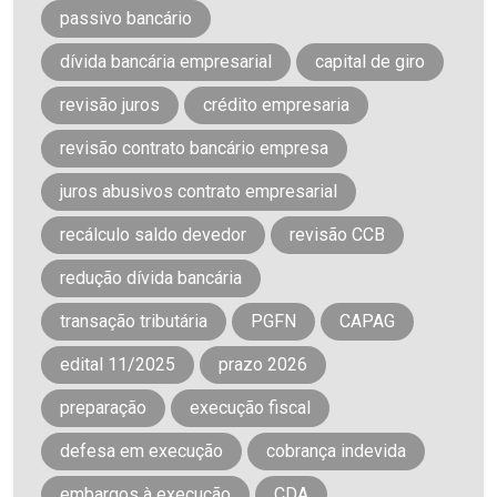
passivo bancário
dívida bancária empresarial
capital de giro
revisão juros
crédito empresaria
revisão contrato bancário empresa
juros abusivos contrato empresarial
recálculo saldo devedor
revisão CCB
redução dívida bancária
transação tributária
PGFN
CAPAG
edital 11/2025
prazo 2026
preparação
execução fiscal
defesa em execução
cobrança indevida
embargos à execução
CDA