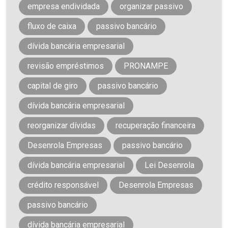
empresa endividada
organizar passivo
fluxo de caixa
passivo bancário
dívida bancária empresarial
revisão empréstimos
PRONAMPE
capital de giro
passivo bancário
dívida bancária empresarial
reorganizar dívidas
recuperação financeira
Desenrola Empresas
passivo bancário
dívida bancária empresarial
Lei Desenrola
crédito responsável
Desenrola Empresas
passivo bancário
dívida bancária empresarial