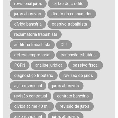
revisional juros
cartão de crédito
juros abusivos
direito do consumidor
dívida bancária
passivo trabalhista
reclamatória trabalhista
auditoria trabalhista
CLT
defesa empresarial
transação tributária
PGFN
análise jurídica
passivo fiscal
diagnóstico tributário
revisão de juros
ação revisional
juros abusivos
revisão contratual
contrato bancário
dívida acima 40 mil
revisão de juros
ação revisional
juros abusivos