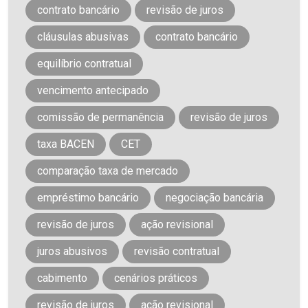
contrato bancário
revisão de juros
cláusulas abusivas
contrato bancário
equilíbrio contratual
vencimento antecipado
comissão de permanência
revisão de juros
taxa BACEN
CET
comparação taxa de mercado
empréstimo bancário
negociação bancária
revisão de juros
ação revisional
juros abusivos
revisão contratual
cabimento
cenários práticos
revisão de juros
ação revisional