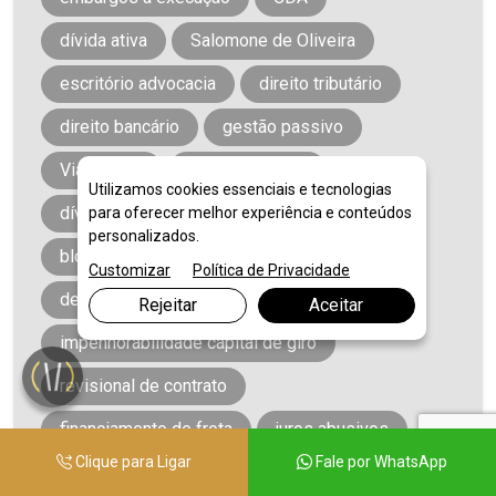
dívida ativa
Salomone de Oliveira
escritório advocacia
direito tributário
direito bancário
gestão passivo
Viamão RS
execução fiscal
Utilizamos cookies essenciais e tecnologias
dívida ativa
SISBAJUD
para oferecer melhor experiência e conteúdos
personalizados.
bloqueio judicial CNPJ
Customizar
Política de Privacidade
desbloqueio conta empresa
Rejeitar
Aceitar
impenhorabilidade capital de giro
revisional de contrato
financiamento de frota
juros abusivos
Clique para Ligar
Fale por WhatsApp
revisão bancária
passivo bancário